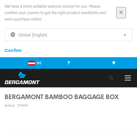
We have a more suitable website version for you. Please
confirm your country to get the right product availibility and
even purchase online.
Global (English)
Confirm
DE
BERGAMONT BAMBOO BAGGAGE BOX
Artikel : 279499