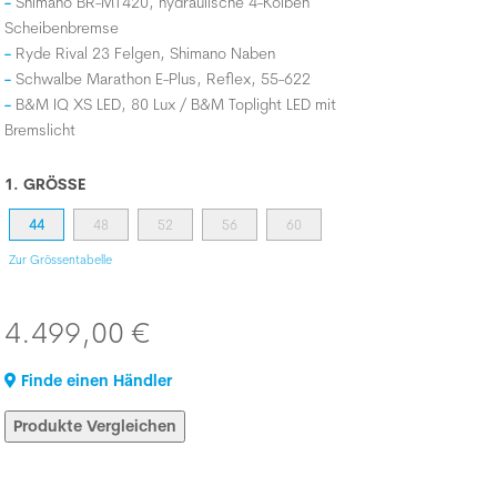
Shimano BR-MT420, hydraulische 4-Kolben
Scheibenbremse
Ryde Rival 23 Felgen, Shimano Naben
Schwalbe Marathon E-Plus, Reflex, 55-622
B&M IQ XS LED, 80 Lux / B&M Toplight LED mit
Bremslicht
1. GRÖSSE
44
48
52
56
60
Zur Grössentabelle
4.499,00 €
Finde einen Händler
Produkte Vergleichen