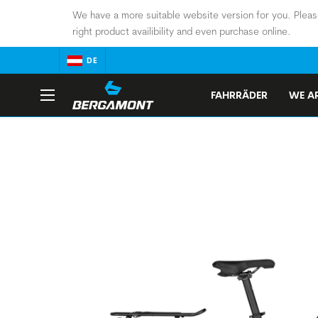
We have a more suitable website version for you. Pleas
right product availibility and even purchase online.
DE
FAHRRÄDER
WE AR