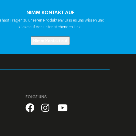
Shimano SM-RT30, 180 mm
NIMM KONTAKT AUF
 hast Fragen zu unseren Produkten? Lass es uns wissen und
BGM Comfort, Ergo, Double Density,
klicke auf den unten stehenden Link.
Schraubgriffe
Nimm Kontakt auf
BGM Pro, Riser Lenker, Kröpfung: 15°,
Höhe: 5 mm
BGM E-Bike, einstellbar, mit Kiox-
Integration
FOLGE UNS
BGM Pro
Syncros Capilano Trekking Gel