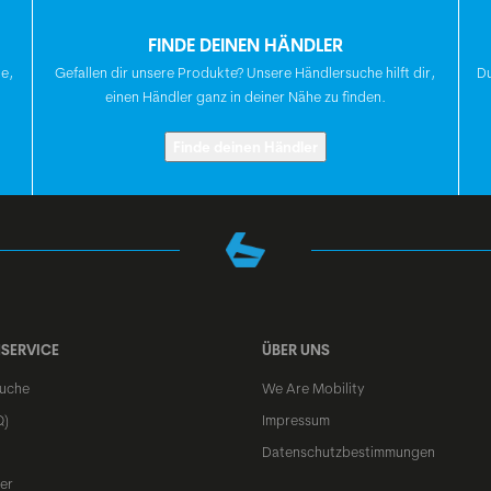
BREMSSCHEIBE
FINDE DEINEN HÄNDLER
te,
Gefallen dir unsere Produkte? Unsere Händlersuche hilft dir,
Du
GRIFFE
einen Händler ganz in deiner Nähe zu finden.
Finde deinen Händler
LENKER
VORBAU
SERVICE
ÜBER UNS
SATTELSTÜTZE
uche
We Are Mobility
Q)
Impressum
Datenschutzbestimmungen
SATTEL
er