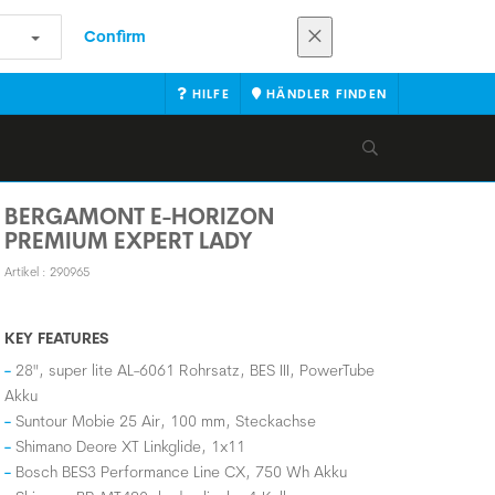
Confirm
HILFE
HÄNDLER FINDEN
BERGAMONT E-HORIZON
PREMIUM EXPERT LADY
Artikel : 290965
KEY FEATURES
28", super lite AL-6061 Rohrsatz, BES III, PowerTube
Akku
Suntour Mobie 25 Air, 100 mm, Steckachse
Shimano Deore XT Linkglide, 1x11
Bosch BES3 Performance Line CX, 750 Wh Akku