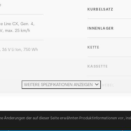
e
KURBELSATZ
e Line CX, Gen. 4,
INNENLAGER
V, max. 25 km/h
KETTE
 36 V Li Ion, 750 Wh
KASSETTE
WEITERE SPEZIFIKATIONEN ANZEIGEN
BREMSHEBEL
BREMSEN
he Änderungen der auf dieser Seite erwähnten Produktinformationen vor, ins