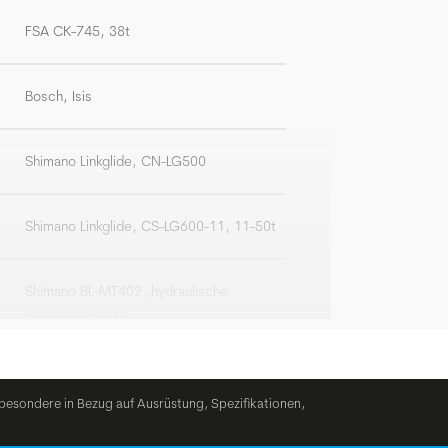
FSA CK-745, 38t
Bosch, Isis
Shimano Linkglide, CN-LG500
Shimano Linkglide, CS-LG600-11, 11-50t
Shimano BL-MT402, hydraulische
Scheibenbremse
Shimano BR-MT420, hydraulische
Scheibenbremse, 4-Kolben
besondere in Bezug auf Ausrüstung, Spezifikationen,