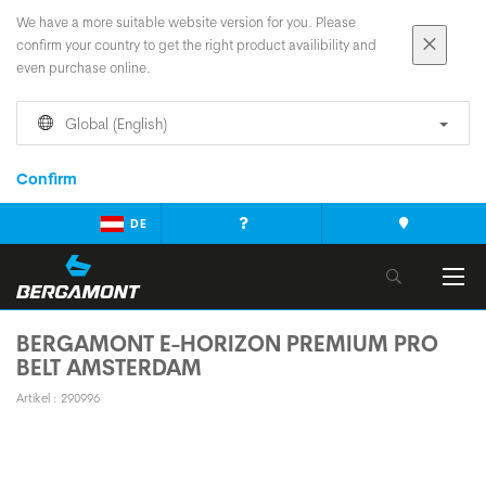
We have a more suitable website version for you. Please
confirm your country to get the right product availibility and
even purchase online.
Global (English)
Confirm
DE
BERGAMONT E-HORIZON PREMIUM PRO
BELT AMSTERDAM
Artikel : 290996