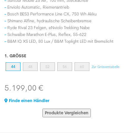
Suntour Mobie 25 Air, 100 mm, Steckachse
Enviolo Automatic, Riemenantrieb
Bosch BES3 Performance Line CX, 750 Wh Akku
Shimano Alfine, hydraulische Scheibenbremse
Ryde Rival 23 Felgen, eNviolo Trekking Nabe
Schwalbe Marathon E-Plus, Reflex, 55-622
B&M IQ XS LED, 80 Lux / B&M Toplight LED mit Bremslicht
1. GRÖSSE
44
48
52
56
60
Zur Grössentabelle
5.199,00 €
Finde einen Händler
Produkte Vergleichen