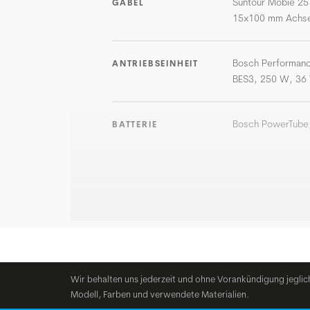
Suntour Mobie 25
GABEL
15x100 mm Achs
Bosch Performanc
ANTRIEBSEINHEIT
BES3, 250 W, 36 
Bosch PowerTube,
BATTERIE
Wir behalten uns jederzeit und ohne Vorankündigung jeglic
Modell, Farben und verwendete Materialien.