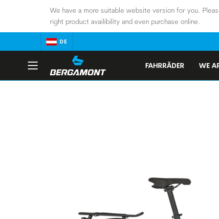
We have a more suitable website version for you. Pleas
right product availibility and even purchase online.
DE
FAHRRÄDER
WE AR