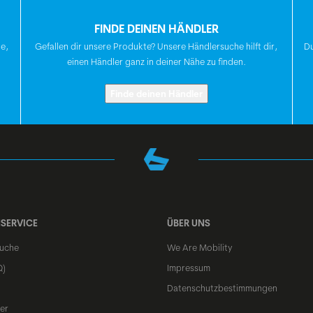
GRIFFE
FINDE DEINEN HÄNDLER
te,
Gefallen dir unsere Produkte? Unsere Händlersuche hilft dir,
Du
einen Händler ganz in deiner Nähe zu finden.
LENKER
Finde deinen Händler
VORBAU
SATTELSTÜTZE
SERVICE
ÜBER UNS
SATTEL
uche
We Are Mobility
Q)
Impressum
Datenschutzbestimmungen
STEUERSATZ
er