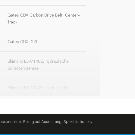
Gates CDX Carbon Drive Belt, Center-
Track
Gates CDX, 22t
Shimano BL-MT402, hydraulische
Scheibenbremse
Shimano BR-MT420, hydraulische
Scheibenbremse, 4-Kolben
Vorne: Shimano SM-RT54, 180 mm
Hinten: Shimano SM-RT56, 180 mm
besondere in Bezug auf Ausrüstung, Spezifikationen,