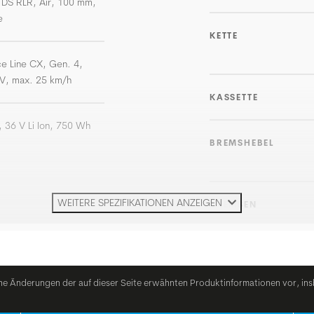
 DS RLR, Air, 100 mm,
e
KETTE
e Line CX, Gen. 4,
V, max. 25 km/h
KASSETTE
 36 V Li Ion, 750 Wh
BREMSHEBEL
WEITERE SPEZIFIKATIONEN ANZEIGEN
BREMSEN
BREMSSCHEIBE
he Änderungen der auf dieser Seite erwähnten Produktinformationen vor, ins