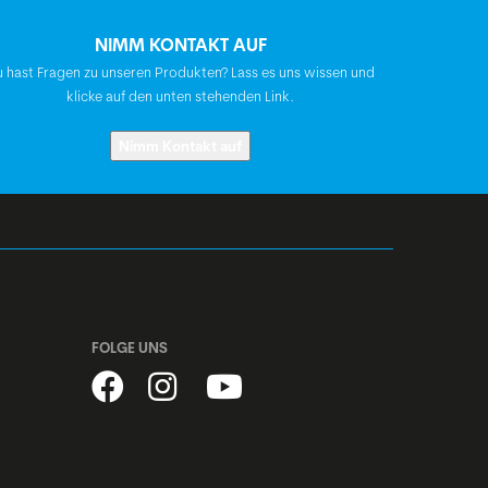
BGM Comfort, Ergo, Double Density,
NIMM KONTAKT AUF
Schraubgriffe
 hast Fragen zu unseren Produkten? Lass es uns wissen und
klicke auf den unten stehenden Link.
BGM Pro, Riser Lenker, Kröpfung: 15°,
Höhe: 5 mm
Nimm Kontakt auf
BGM E-Bike, einstellbar, mit Kiox-
Integration
BGM Pro
FOLGE UNS
Syncros Capilano Trekking Gel
Acros, A-Headset, semi-integriert,
Tapered, mit integrierter