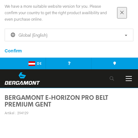
We have a more suitable website version for you. Please
confirm your country to get the right product availibility and
even purchase online.
Global (English)
Confirm
DE
BERGAMONT E-HORIZON PRO BELT
PREMIUM GENT
Artikel : 294129