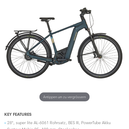
Antippen um zu vergrössern
KEY FEATURES
28", super lite AL-6061 Rohrsatz, BES III, PowerTube Akku