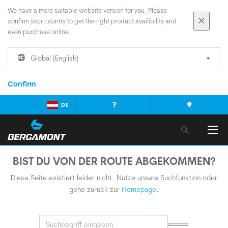
We have a more suitable website version for you. Please
confirm your country to get the right product availibility and
even purchase online.
Global (English)
Confirm
DE
BIST DU VON DER ROUTE ABGEKOMMEN?
Diese Seite existiert leider nicht. Nutze unsere Suchfunktion oder
gehe zurück zur
Homepage
.