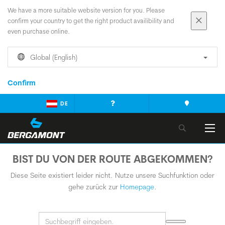
We have a more suitable website version for you. Please
confirm your country to get the right product availibility and
even purchase online.
Global (English)
Confirm
DE
BIST DU VON DER ROUTE ABGEKOMMEN?
Diese Seite existiert leider nicht. Nutze unsere Suchfunktion oder
gehe zurück zur
Homepage
.