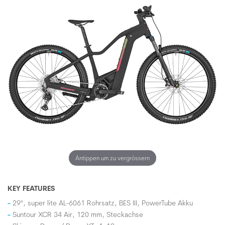
Antippen um zu vergrössern
KEY FEATURES
29", super lite AL-6061 Rohrsatz, BES III, PowerTube Akku
Suntour XCR 34 Air, 120 mm, Steckachse