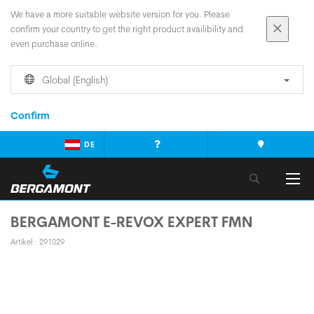
We have a more suitable website version for you. Please
confirm your country to get the right product availibility and
even purchase online.
Global (English)
Confirm
DE
BERGAMONT E-REVOX EXPERT FMN
Artikel : 291029