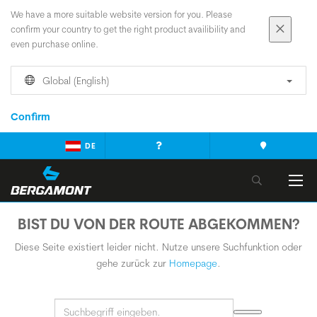
We have a more suitable website version for you. Please
confirm your country to get the right product availibility and
even purchase online.
Global (English)
Confirm
DE
BIST DU VON DER ROUTE ABGEKOMMEN?
Diese Seite existiert leider nicht. Nutze unsere Suchfunktion oder
gehe zurück zur
Homepage
.