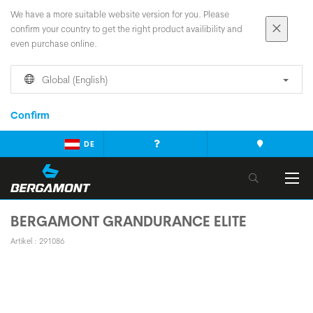
We have a more suitable website version for you. Please
confirm your country to get the right product availibility and
even purchase online.
Global (English)
Confirm
DE
BERGAMONT GRANDURANCE ELITE
Artikel : 291086