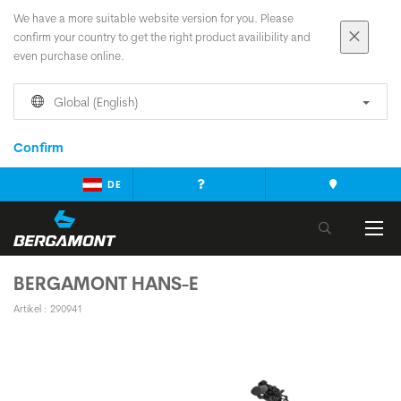
We have a more suitable website version for you. Please
confirm your country to get the right product availibility and
even purchase online.
Global (English)
Confirm
DE
BERGAMONT HANS-E
Artikel : 290941