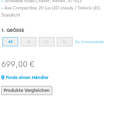
Schwalbe Road Cruiser, Reflex, 47-622
Axa Compactline 20 Lux LED steady / Trelock LED,
Standlicht
1. GRÖSSE
44
48
52
56
Zur Grössentabelle
699,00 €
Finde einen Händler
Produkte Vergleichen