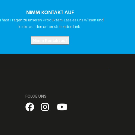
NIMM KONTAKT AUF
Syncros Capilano Urban
 hast Fragen zu unseren Produkten? Lass es uns wissen und
klicke auf den unten stehenden Link.
BGM Comp, Gewinde, semi-integriert, 1
Nimm Kontakt auf
1/8"
Shimano Nabendynamo, DH-C3000
Shimano, Schnellspanner
FOLGE UNS
Stahl, schwarz
BGM Comp X2, CNC-Bremsflanken, 32h