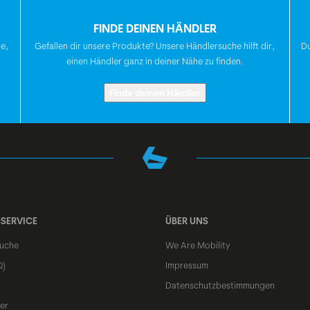
FINDE DEINEN HÄNDLER
SATTEL
te,
Gefallen dir unsere Produkte? Unsere Händlersuche hilft dir,
Du
einen Händler ganz in deiner Nähe zu finden.
STEUERSATZ
Finde deinen Händler
VORDERRADNABE
HINTERRADNABE
SERVICE
ÜBER UNS
SPEICHEN
uche
We Are Mobility
Q)
Impressum
FELGEN
Datenschutzbestimmungen
er