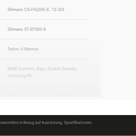
Shimano CS-HG200-8, 12-32t
Shimano ST-EF500-8
Tektro V-Bremse
BGM Comfort, Ergo, Double Density,
Schraubgriffe
BGM Comp, Riser Lenker, Kröpfung: 33°
BGM Comp, einstellbar
besondere in Bezug auf Ausrüstung, Spezifikationen,
Post Moderne PM-780E, Federstütze