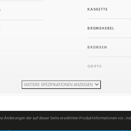
KASSETTE
0
BREMSHEBEL
1
BREMSEN
GRIFFE
WEITERE SPEZIFIKATIONEN ANZEIGEN
LENKER
VORBAU
he Änderungen der auf dieser Seite erwähnten Produktinformationen vor, ins
SATTELSTÜTZE