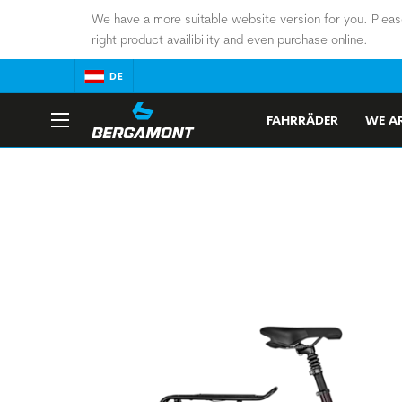
We have a more suitable website version for you. Pleas
right product availibility and even purchase online.
DE
FAHRRÄDER
WE AR