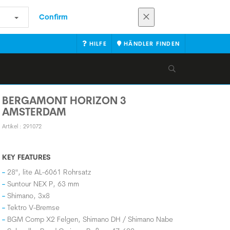
Confirm
HILFE
HÄNDLER FINDEN
BERGAMONT HORIZON 3
AMSTERDAM
Artikel : 291072
KEY FEATURES
28", lite AL-6061 Rohrsatz
Suntour NEX P, 63 mm
Shimano, 3x8
Tektro V-Bremse
BGM Comp X2 Felgen, Shimano DH / Shimano Nabe