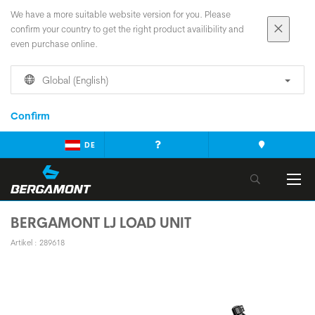
We have a more suitable website version for you. Please
confirm your country to get the right product availibility and
even purchase online.
Global (English)
Confirm
DE
BERGAMONT LJ LOAD UNIT
Artikel : 289618