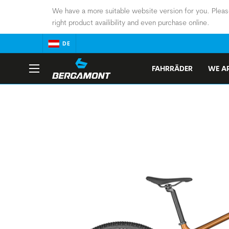
We have a more suitable website version for you. Pleas
right product availibility and even purchase online.
DE
FAHRRÄDER
WE AR