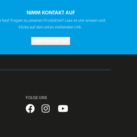
NIMM KONTAKT AUF
BGM Comp
 hast Fragen zu unseren Produkten? Lass es uns wissen und
klicke auf den unten stehenden Link.
Syncros Tofino 2.5
Nimm Kontakt auf
BGM FP-H807B, A-Headset, semi-
integriert, 1 1/8"
Shimano, Centerlock, Disc,
Schnellspanner
FOLGE UNS
Shimano, Centerlock, Disc,
Schnellspanner