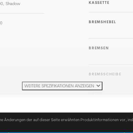
KASSETTE
00, Shadow
BREMSHEBEL
20
BREMSEN
BREMSSCHEIBE
WEITERE SPEZIFIKATIONEN ANZEIGEN
GRIFFE
LENKER
he Änderungen der auf dieser Seite erwähnten Produktinformationen vor, ins
VORBAU