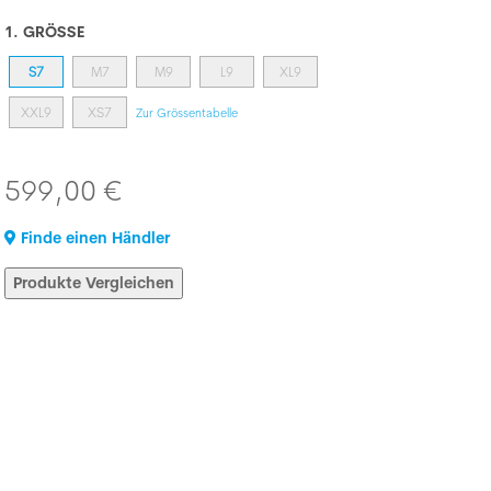
1. GRÖSSE
S7
M7
M9
L9
XL9
XXL9
XS7
Zur Grössentabelle
599,00 €
Finde einen Händler
Produkte Vergleichen