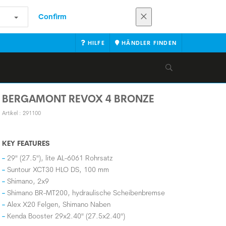
Confirm
HILFE
HÄNDLER FINDEN
BERGAMONT REVOX 4 BRONZE
Artikel : 291100
KEY FEATURES
29" (27.5"), lite AL-6061 Rohrsatz
Suntour XCT30 HLO DS, 100 mm
Shimano, 2x9
Shimano BR-MT200, hydraulische Scheibenbremse
Alex X20 Felgen, Shimano Naben
Kenda Booster 29x2.40" (27.5x2.40")