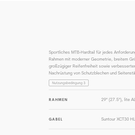
Sportliches MTB-Hardtail für jedes Anforderun
Rahmen mit moderner Geometrie, breitem G
großzügiger Reifenfreiheit sowie verbesserter
Nachrüstung von Schutzblechen und Seitenst
Nutzungsbedingung 3
29" (27.5"), lite 
RAHMEN
Suntour XCT30 H
GABEL