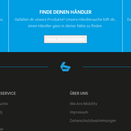
FINDE DEINEN HÄNDLER
SATTELSTÜTZE
te,
Gefallen dir unsere Produkte? Unsere Händlersuche hilft dir,
Du
einen Händler ganz in deiner Nähe zu finden.
SATTEL
Finde deinen Händler
STEUERSATZ
VORDERRADNABE
SERVICE
ÜBER UNS
uche
We Are Mobility
HINTERRADNABE
Q)
Impressum
Datenschutzbestimmungen
er