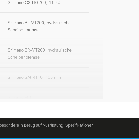
Shimano CS-HG200, 11-36t
Shimano BL-MT200, hydraulische
Scheibenbremse
Shimano BR-MT200, hydraulische
Scheibenbremse
Shimano SM-RT10, 160 mm
Syncros MTB
BGM Comp, Riser Lenker, Breite: 700 mm
besondere in Bezug auf Ausrüstung, Spezifikationen,
BGM Comp, +/-6°