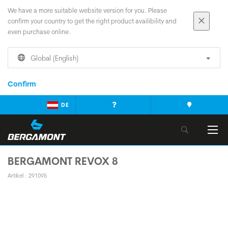
We have a more suitable website version for you. Please
confirm your country to get the right product availibility and
even purchase online.
Global (English)
Confirm
DE
BERGAMONT REVOX 8
Artikel : 291095