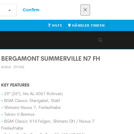
Confirm
HILFE
HÄNDLER FINDEN
BERGAMONT SUMMERVILLE N7 FH
Artikel : 291042
KEY FEATURES
28" (26"), lite AL-6061 Rohrsatz
BGM Classic Starrgabel, Stahl
Shimano Nexus 7, Freilaufnabe
Tektro V-Bremse
BGM Classic X14 Felgen, Shimano DH / Nexus 7
Freilaufnabe