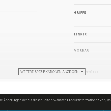
GRIFFE
LENKER
VORBAU
WEITERE SPEZIFIKATIONEN ANZEIGEN
SATTELSTÜTZE
SATTEL
he Änderungen der auf dieser Seite erwähnten Produktinformationen vor, ins
STEUERSATZ