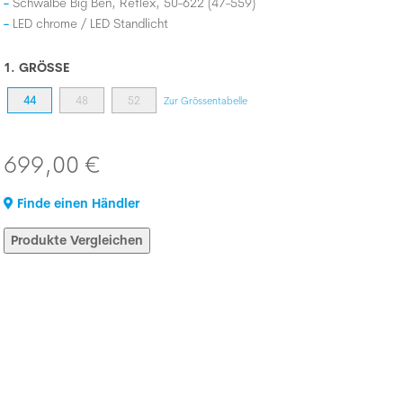
Schwalbe Big Ben, Reflex, 50-622 (47-559)
LED chrome / LED Standlicht
1. GRÖSSE
44
48
52
Zur Grössentabelle
699,00 €
Finde einen Händler
Produkte Vergleichen