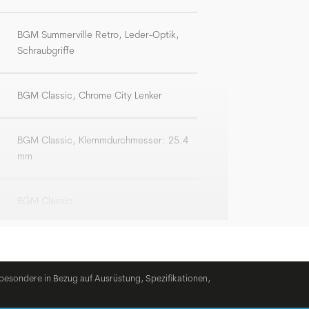
BGM Summerville Retro, Leder-Optik,
Schraubgriffe
BGM Classic, Chrome City Lenker
BGM Classic, Klemmdurchmesser: 25.4
mm
BGM Classic
BGM Summerville Retro, Leder-Optik,
gefedert
besondere in Bezug auf Ausrüstung, Spezifikationen,
BGM Classic, Gewinde, 1 1/8"