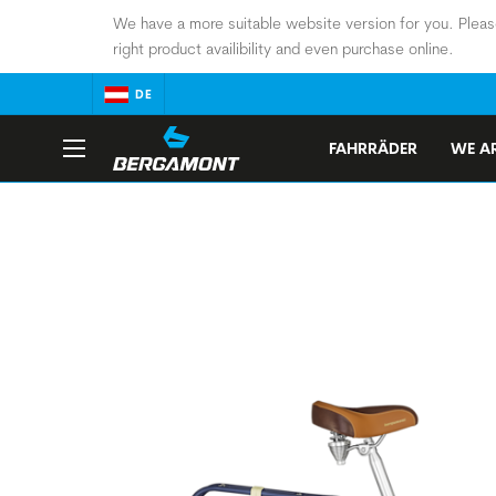
We have a more suitable website version for you. Pleas
right product availibility and even purchase online.
DE
FAHRRÄDER
WE AR