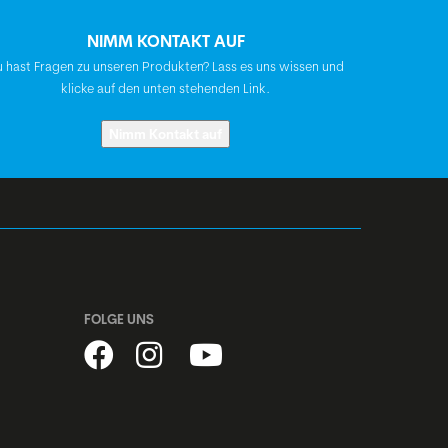
NIMM KONTAKT AUF
Shimano Nabendynamo, DH-C3000
 hast Fragen zu unseren Produkten? Lass es uns wissen und
klicke auf den unten stehenden Link.
Shimano Nexus, SG-C3001-7,
Nimm Kontakt auf
Freilaufnabe
Edelstahl, silber
BGM Classic X14, geöst, CNC-
Bremsflanken, 36h
FOLGE UNS
Schwalbe Big Ben (Road Cruiser), Reflex-
Streifen, 50-622 (47-559)
Schlauch: Schwalbe AV19 (28")