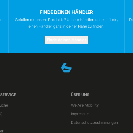
FINDE DEINEN HÄNDLER
VORDERRADNABE
te,
Gefallen dir unsere Produkte? Unsere Händlersuche hilft dir,
Du
einen Händler ganz in deiner Nähe zu finden.
HINTERRADNABE
Finde deinen Händler
SPEICHEN
FELGEN
SERVICE
ÜBER UNS
uche
We Are Mobility
VORDERREIFEN
Q)
Impressum
Datenschutzbestimmungen
er