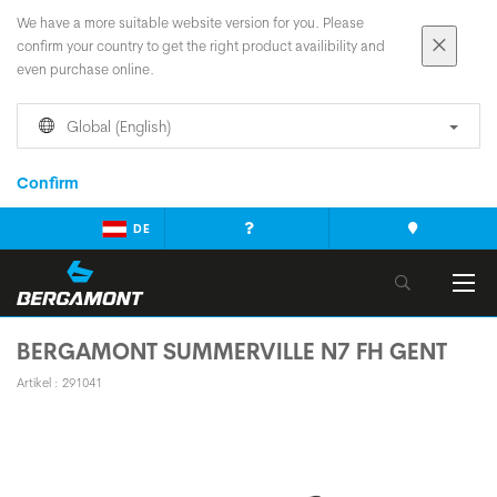
We have a more suitable website version for you. Please
confirm your country to get the right product availibility and
even purchase online.
Global (English)
Confirm
DE
BERGAMONT SUMMERVILLE N7 FH GENT
Artikel : 291041