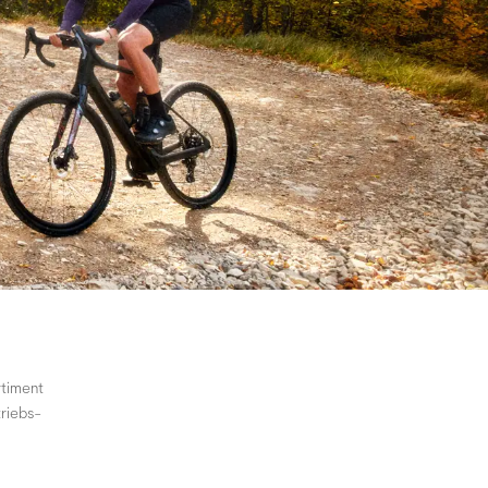
timent
riebs-