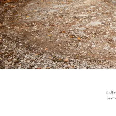
Entfl
beein