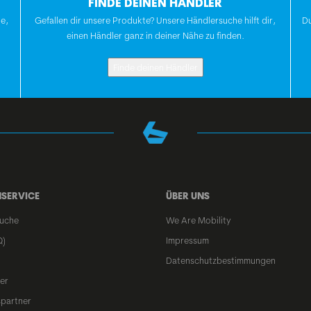
FINDE DEINEN HÄNDLER
te,
Gefallen dir unsere Produkte? Unsere Händlersuche hilft dir,
Du
einen Händler ganz in deiner Nähe zu finden.
Finde deinen Händler
SERVICE
ÜBER UNS
uche
We Are Mobility
Q)
Impressum
Datenschutzbestimmungen
er
spartner