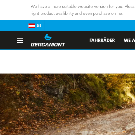
We have a more suitable website version for you. Pleas
right product availibility and even purchase online.
DE
FAHRRÄDER
WE A