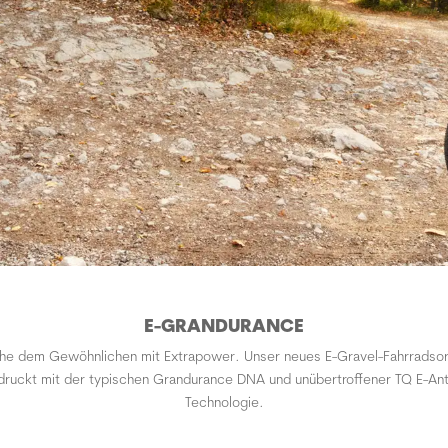
E-GRANDURANCE
iehe dem Gewöhnlichen mit Extrapower. Unser neues E-Gravel-Fahrradsor
druckt mit der typischen Grandurance DNA und unübertroffener TQ E-Ant
Technologie.