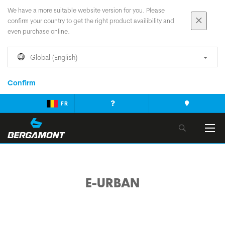
We have a more suitable website version for you. Please
confirm your country to get the right product availibility and
even purchase online.
Global (English)
Confirm
FR
E-URBAN