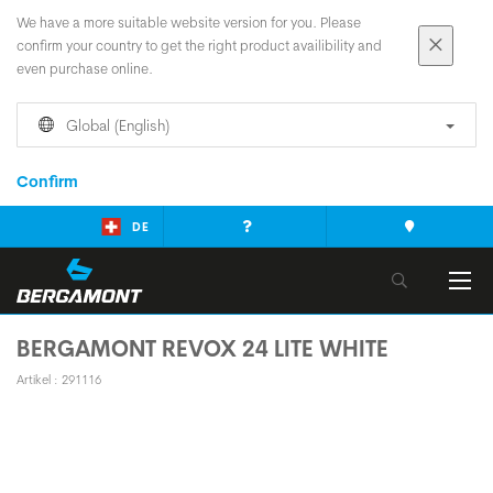
We have a more suitable website version for you. Please
confirm your country to get the right product availibility and
even purchase online.
Global (English)
Confirm
DE
BERGAMONT REVOX 24 LITE WHITE
Artikel : 291116