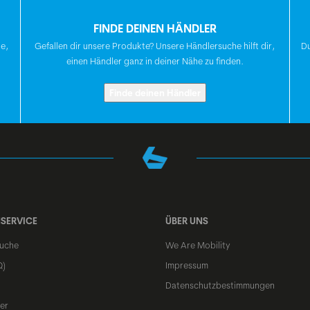
FINDE DEINEN HÄNDLER
SATTELSTÜTZE
te,
Gefallen dir unsere Produkte? Unsere Händlersuche hilft dir,
Du
einen Händler ganz in deiner Nähe zu finden.
SATTEL
Finde deinen Händler
STEUERSATZ
VORDERRADNABE
SERVICE
ÜBER UNS
uche
We Are Mobility
HINTERRADNABE
Q)
Impressum
Datenschutzbestimmungen
er