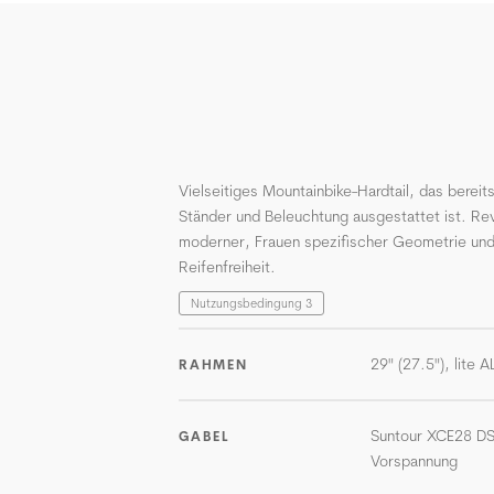
Vielseitiges Mountainbike-Hardtail, das bereit
Ständer und Beleuchtung ausgestattet ist. R
moderner, Frauen spezifischer Geometrie un
Reifenfreiheit.
Nutzungsbedingung 3
29" (27.5"), lite 
RAHMEN
Suntour XCE28 DS
GABEL
Vorspannung