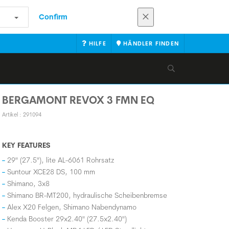
Confirm
HILFE
HÄNDLER FINDEN
BERGAMONT REVOX 3 FMN EQ
Artikel : 291094
KEY FEATURES
29" (27.5"), lite AL-6061 Rohrsatz
Suntour XCE28 DS, 100 mm
Shimano, 3x8
Shimano BR-MT200, hydraulische Scheibenbremse
Alex X20 Felgen, Shimano Nabendynamo
Kenda Booster 29x2.40" (27.5x2.40")