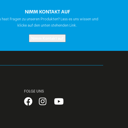
NIMM KONTAKT AUF
BGM Comp-E
 hast Fragen zu unseren Produkten? Lass es uns wissen und
klicke auf den unten stehenden Link.
Syncros Savona 2.5
Nimm Kontakt auf
BGM FP-H807B, A-Headset, semi-
integriert, 1 1/8"
Shimano Nabendynamo, DH-3D37,
Centerlock, Disc
FOLGE UNS
Shimano, Centerlock, Disc,
Schnellspanner