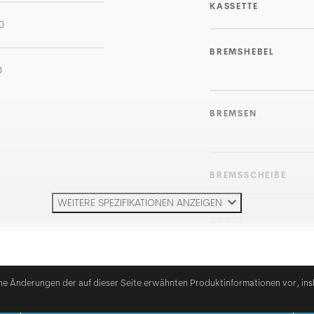
KASSETTE
0
BREMSHEBEL
0
BREMSEN
BREMSSCHEIBE
WEITERE SPEZIFIKATIONEN ANZEIGEN
GRIFFE
LENKER
he Änderungen der auf dieser Seite erwähnten Produktinformationen vor, ins
VORBAU