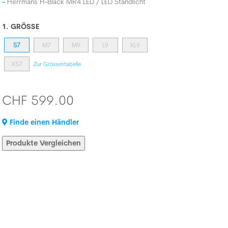
Herrmans H-Black MR4 LED / LED Standlicht
1. GRÖSSE
S7
M7
M9
L9
XL9
XS7
Zur Grössentabelle
CHF 599.00
Finde einen Händler
Produkte Vergleichen