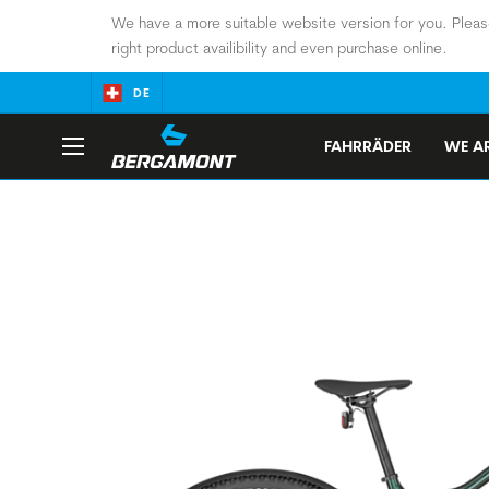
We have a more suitable website version for you. Pleas
right product availibility and even purchase online.
DE
FAHRRÄDER
WE AR