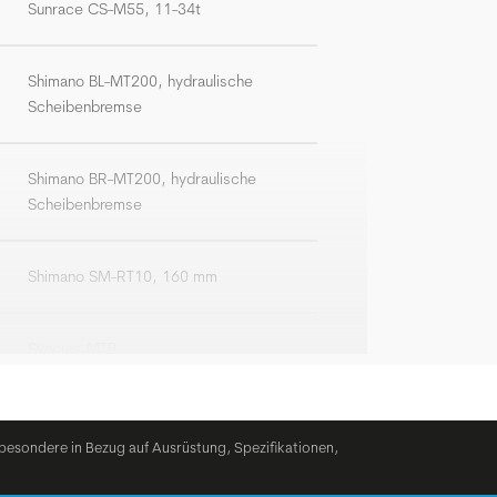
Sunrace CS-M55, 11-34t
Shimano BL-MT200, hydraulische
Scheibenbremse
Shimano BR-MT200, hydraulische
Scheibenbremse
Shimano SM-RT10, 160 mm
Syncros MTB
BGM Comp, Riser Lenker, Breite: 660 mm
besondere in Bezug auf Ausrüstung, Spezifikationen,
BGM Comp, +/-6°