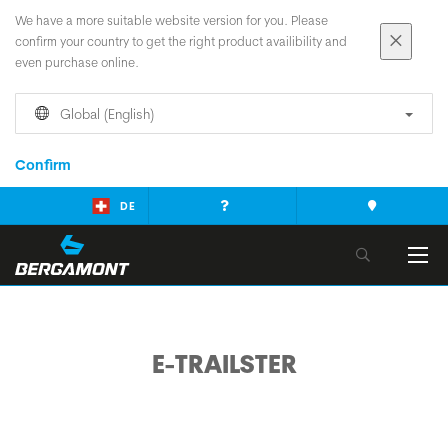
We have a more suitable website version for you. Please
confirm your country to get the right product availibility and
even purchase online.
Global (English)
Confirm
DE
E-TRAILSTER