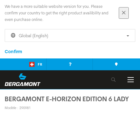
We have a more suitable website version for you. Please
confirm your country to get the right product availibility and
even purchase online.
Global (English)
Confirm
FR
BERGAMONT E-HORIZON EDITION 6 LADY
Modèle : 290981