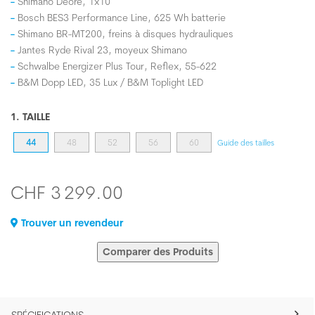
Shimano Deore, 1x10
Bosch BES3 Performance Line, 625 Wh batterie
Shimano BR-MT200, freins à disques hydrauliques
Jantes Ryde Rival 23, moyeux Shimano
Schwalbe Energizer Plus Tour, Reflex, 55-622
B&M Dopp LED, 35 Lux / B&M Toplight LED
1. TAILLE
44
48
52
56
60
Guide des tailles
CHF 3 299.00
Trouver un revendeur
Comparer des Produits