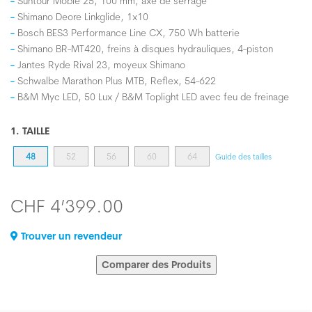
Suntour Mobie 25, 100 mm, axe de serrage
Shimano Deore Linkglide, 1x10
Bosch BES3 Performance Line CX, 750 Wh batterie
Shimano BR-MT420, freins à disques hydrauliques, 4-piston
Jantes Ryde Rival 23, moyeux Shimano
Schwalbe Marathon Plus MTB, Reflex, 54-622
B&M Myc LED, 50 Lux / B&M Toplight LED avec feu de freinage
1. TAILLE
48
52
56
60
64
Guide des tailles
CHF 4’399.00
Trouver un revendeur
Comparer des Produits