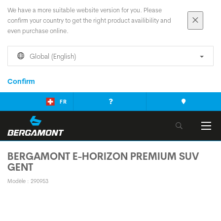
We have a more suitable website version for you. Please
confirm your country to get the right product availibility and
even purchase online.
Global (English)
Confirm
FR
BERGAMONT E-HORIZON PREMIUM SUV
GENT
Modèle : 290953