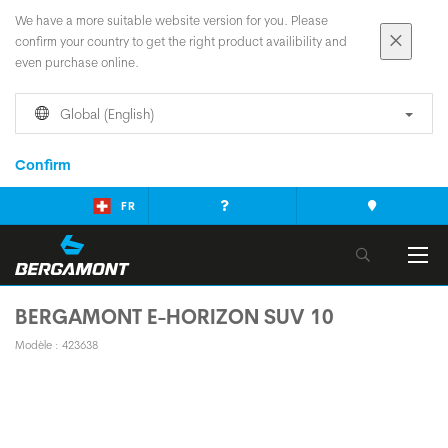
We have a more suitable website version for you. Please
confirm your country to get the right product availibility and
even purchase online.
Global (English)
Confirm
FR
BERGAMONT E-HORIZON SUV 10
Modèle : 423638