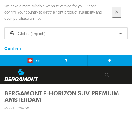
We have a more suitable website version for you. Please
confirm your country to get the right product availibility and
even purchase online.
Global (English)
Confirm
FR
BERGAMONT E-HORIZON SUV PREMIUM
AMSTERDAM
Modèle : 294093