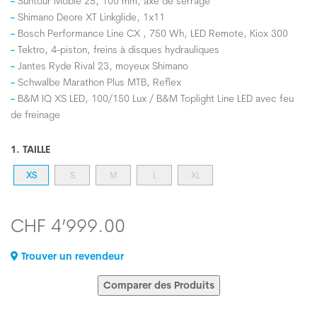
Suntour Mobie 25, 100 mm, axe de serrage
Shimano Deore XT Linkglide, 1x11
Bosch Performance Line CX , 750 Wh, LED Remote, Kiox 300
Tektro, 4-piston, freins à disques hydrauliques
Jantes Ryde Rival 23, moyeux Shimano
Schwalbe Marathon Plus MTB, Reflex
B&M IQ XS LED, 100/150 Lux / B&M Toplight Line LED avec feu
de freinage
1. TAILLE
XS
S
M
L
XL
CHF 4’999.00
Trouver un revendeur
Comparer des Produits