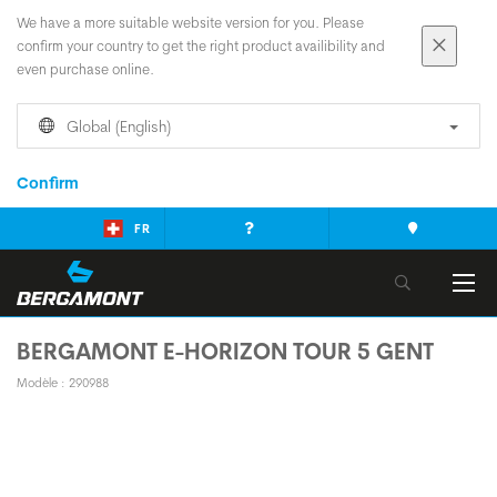
We have a more suitable website version for you. Please
confirm your country to get the right product availibility and
even purchase online.
Global (English)
Confirm
FR
BERGAMONT E-HORIZON TOUR 5 GENT
Modèle : 290988