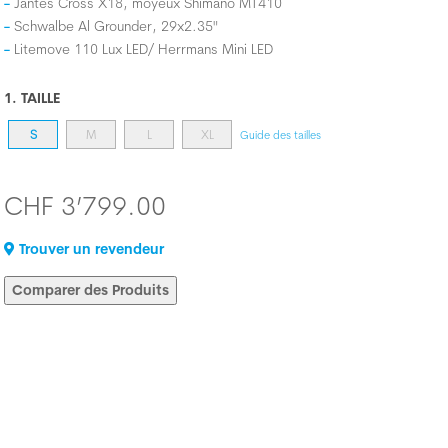
Jantes Cross X18, moyeux Shimano MT410
Schwalbe Al Grounder, 29x2.35"
Litemove 110 Lux LED/ Herrmans Mini LED
1. TAILLE
S
M
L
XL
Guide des tailles
CHF 3’799.00
Trouver un revendeur
Comparer des Produits