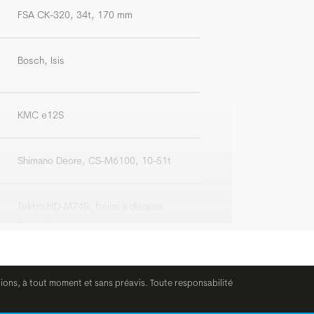
FSA CK-320, 34t, 170 mm
Bosch, Isis
KMC e12S
Shimano Deore, CS-M6100, 10-51t
Tektro HD-M745, freins à disques
hydrauliques
Tektro HD-M745, freins à disques
tions, à tout moment et sans préavis. Toute responsabilité
hydrauliques, 4-piston