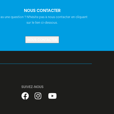
Tektro TR180-35, 180 mm
NOUS CONTACTER
 as une question ? N'hésite pas à nous contacter en cliquant
Syncros E-MTB
sur le lien ci-dessous.
Syncros Hixon 2.0, mini riserbar, rise: 15
NOUS CONTACTER
mm, largeur: 740 mm
Satori Viper, 0°
Syncros M3.0
SUIVEZ-NOUS
Syncros Tofino 2.5
Acros, A-Headset, semi-intégré, 1.5",