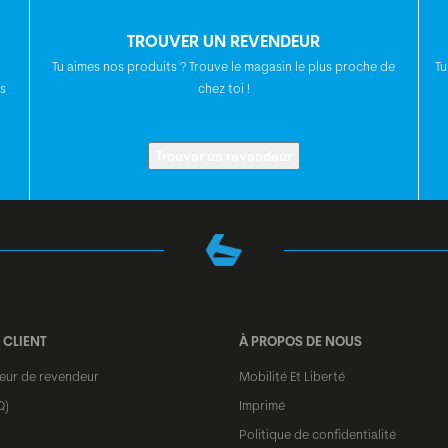
DISQUE DE FREIN
TROUVER UN REVENDEUR
Tu aimes nos produits ? Trouve le magasin le plus proche de
Tu
s
chez toi !
POIGNÉES
CINTRE
Trouver un revendeur
POTENCE
TIGE DE SELLE
 CLIENT
À PROPOS DE NOUS
SELLE
teur de revendeur
Mobilité Et Liberté
Q)
Imprimé
Politique de confidentialité
JEU DE