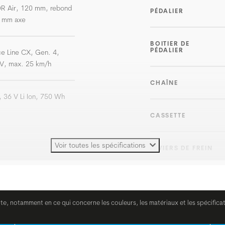
R Air, 120 mm, rebond
PÉDALIER
0 mm axe
BOITIER DE
PÉDALIER
e Line CX, Gen. 4,
V, max. 25 km/h
CHAÎNE
 36 V Li Ion, 750 Wh
CASSETTE
Voir toutes les spécifications
LEVIERS DE FREIN
FREINS
ite, notamment en ce qui concerne les couleurs, les matériaux et les spécifica