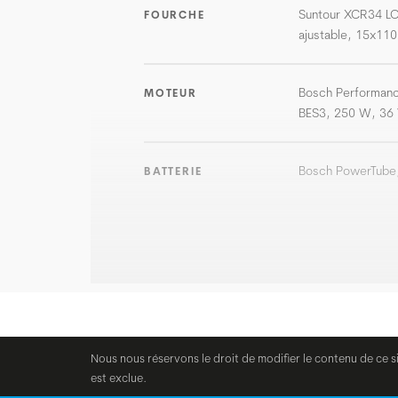
Suntour XCR34 LO
FOURCHE
ajustable, 15x11
Bosch Performanc
MOTEUR
BES3, 250 W, 36 
Bosch PowerTube,
BATTERIE
Nous nous réservons le droit de modifier le contenu de ce s
est exclue.