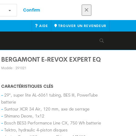
Confirm
AIDE
TROUVER UN REVENDEUR
BERGAMONT E-REVOX EXPERT EQ
Modèle : 291021
CARACTÉRISTIQUES CLÉS
29", super lite AL-6061 tubing, BES III, PowerTube
batterie
Suntour XCR 34 Air, 120 mm, axe de serrage
Shimano Deore, 1x12
Bosch BES3 Performance Line CX, 750 Wh batterie
Tektro, hydraulic 4-piston disques