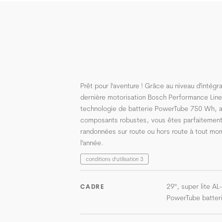
Prêt pour l'aventure ! Grâce au niveau d'intégra
dernière motorisation Bosch Performance Line
technologie de batterie PowerTube 750 Wh, 
composants robustes, vous êtes parfaitement
randonnées sur route ou hors route à tout mo
l'année.
conditions d'utilisation 3
29", super lite AL
CADRE
PowerTube batter