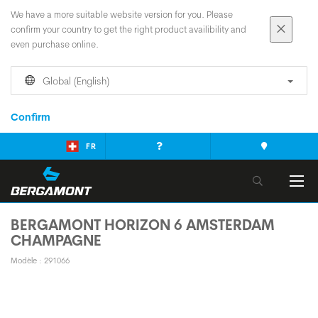
We have a more suitable website version for you. Please
confirm your country to get the right product availibility and
even purchase online.
Global (English)
Confirm
FR
BERGAMONT HORIZON 6 AMSTERDAM
CHAMPAGNE
Modèle : 291066