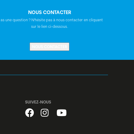
BGM Comp, +/-6°
NOUS CONTACTER
 as une question ? N'hésite pas à nous contacter en cliquant
BGM Comp
sur le lien ci-dessous.
Syncros Savona 2.5
NOUS CONTACTER
BGM FP-H807B, A-Headset, semi-
intégré, 1 1/8"
Shimano, centerlock, disques, blocage
rapide
SUIVEZ-NOUS
Shimano, centerlock, disques, blocage
rapide