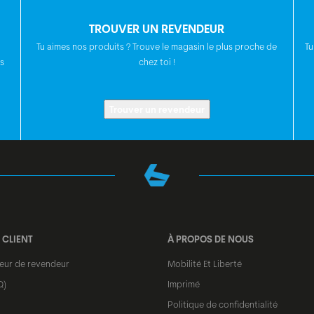
POTENCE
TROUVER UN REVENDEUR
Tu aimes nos produits ? Trouve le magasin le plus proche de
Tu
TIGE DE SELLE
s
chez toi !
SELLE
Trouver un revendeur
JEU DE
DIRECTION
MOYEU AVANT
 CLIENT
À PROPOS DE NOUS
teur de revendeur
Mobilité Et Liberté
MOYEAU ARRIÈRE
Q)
Imprimé
Politique de confidentialité