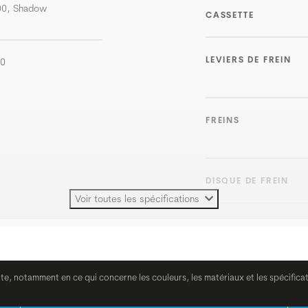
00, Shadow
CASSETTE
LEVIERS DE FREIN
20
FREINS
DISQUE DE FREIN
Voir toutes les spécifications
POIGNÉES
CINTRE
ite, notamment en ce qui concerne les couleurs, les matériaux et les spécifica