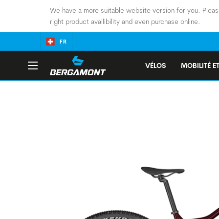
We have a more suitable website version for you. Pleas
right product availibility and even purchase online.
FR
VÉLOS
MOBILITÉ ET