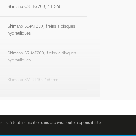
Shimano CS-HG200, 11-36t
Shimano BL-MT200, freins à disques
hydrauliques
Shimano BR-MT200, freins à disques
hydrauliques
Shimano SM-RT10, 160 mm
Syncros MTB
BGM Comp, riserbar, largeur: 660 mm
tions, à tout moment et sans préavis. Toute responsabilité