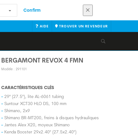
Confirm
AIDE
TROUVER UN REVENDEUR
BERGAMONT REVOX 4 FMN
Modèle : 291101
CARACTÉRISTIQUES CLÉS
29" (27.5"), lite AL-6061 tubing
Suntour XCT30 HLO DS, 100 mm
Shimano, 2x9
Shimano BR-MT200, freins à disques hydrauliques
Jantes Alex X20, moyeux Shimano
Kenda Booster 29x2.40" (27.5x2.40")