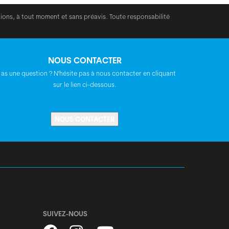
Thule Yepp (charge maximale 27 kg)
tions, à tout moment et sans préavis. Toute responsabilité
Curana Apollo, avec inoxydable stays
NOUS CONTACTER
Marwi SP-827 Sandblock
 as une question ? N'hésite pas à nous contacter en cliquant
sur le lien ci-dessous.
Béquille : Ursus Jumbo Evo, béquille
double
NOUS CONTACTER
33,2
shiny candy red
SUIVEZ-NOUS
S/L