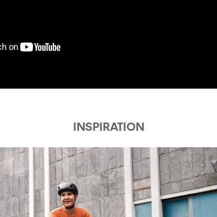
SELLE
JEU DE
DIRECTION
MOYEU AVANT
INSPIRATION
MOYEAU ARRIÈRE
RAYONS