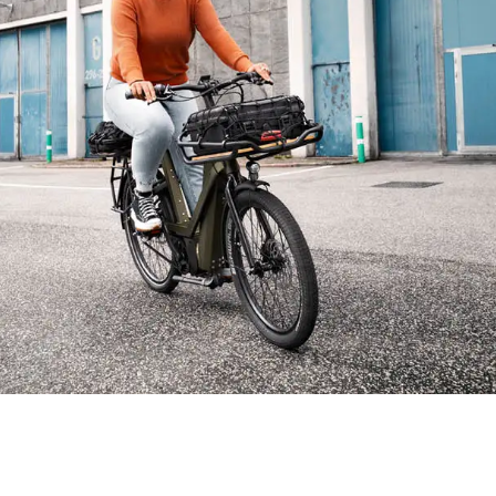
JANTE
PNEU AVANT
PNEU ARRIÈRE
ECLAIRAGE
PORTE-BAGAGES