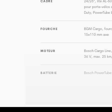
24/26", lite AL-60
CADRE
pour porte-vélos 
Duty, PowerTube b
BGM Cargo, fourch
FOURCHE
15x110 mm axe
Bosch Cargo Line
MOTEUR
36 V, max. 25 km
Bosch PowerTube,
BATTERIE