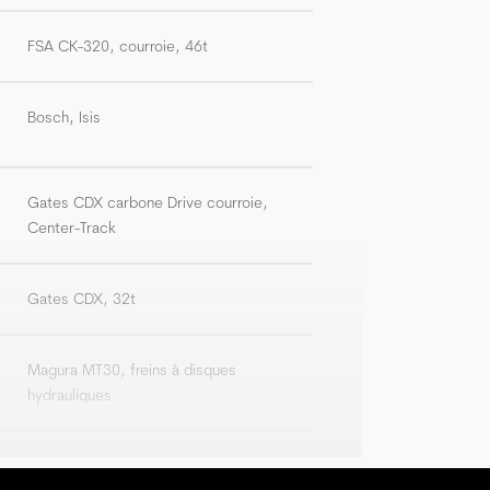
FSA CK-320, courroie, 46t
Bosch, Isis
Gates CDX carbone Drive courroie,
Center-Track
Gates CDX, 32t
Magura MT30, freins à disques
hydrauliques
Avant : Magura MT30, freins à disques