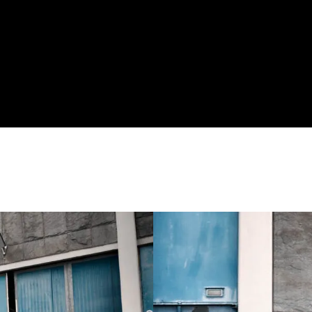
Syncros Capilano Urban Memory Foam
Cane Creek Visco-Set, A-Headset, semi-
intégré, conique
BGM Pro Cargo, 6-bolt, disques, 15x110
mm axe, quadruple roulement
Shimano Nexus, SG-C7000-5, moyeu
libre, centerlock, disques
Sapim Leader