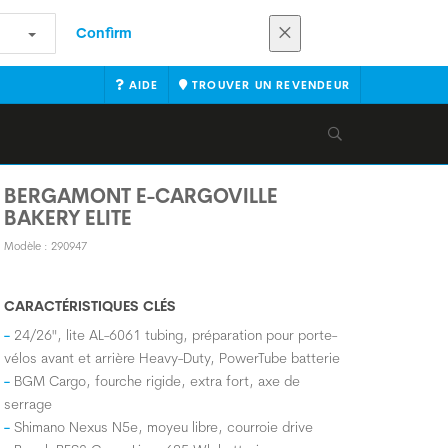
Confirm
AIDE
TROUVER UN REVENDEUR
BERGAMONT E-CARGOVILLE
BAKERY ELITE
Modèle : 290947
CARACTÉRISTIQUES CLÉS
24/26", lite AL-6061 tubing, préparation pour porte-
vélos avant et arrière Heavy-Duty, PowerTube batterie
BGM Cargo, fourche rigide, extra fort, axe de
serrage
Shimano Nexus N5e, moyeu libre, courroie drive