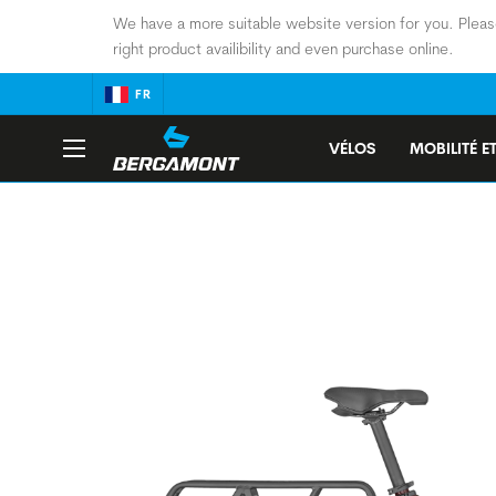
We have a more suitable website version for you. Pleas
right product availibility and even purchase online.
FR
VÉLOS
MOBILITÉ ET