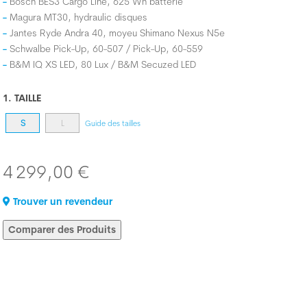
Bosch BES3 Cargo Line, 625 Wh batterie
Magura MT30, hydraulic disques
Jantes Ryde Andra 40, moyeu Shimano Nexus N5e
Schwalbe Pick-Up, 60-507 / Pick-Up, 60-559
B&M IQ XS LED, 80 Lux / B&M Secuzed LED
1. TAILLE
S
L
Guide des tailles
4 299,00 €
Trouver un revendeur
Comparer des Produits