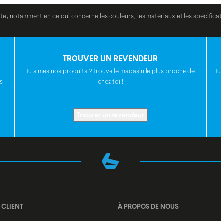
ite, notamment en ce qui concerne les couleurs, les matériaux et les spécifica
GARDE-BOUE
TROUVER UN REVENDEUR
PÉDALE
Tu aimes nos produits ? Trouve le magasin le plus proche de
Tu
s
chez toi !
ACCESSOIRES
VÉLO
Trouver un revendeur
POIDS EN KG
(APP.)
COULEUR
 CLIENT
À PROPOS DE NOUS
TAILLES DE CADRE