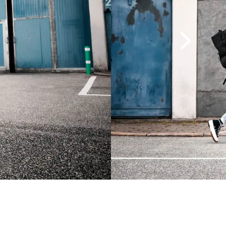
Ryde Andra 40, disques
Schwalbe Pick-Up, 60-507
Chambre à air : Impac AV24
Schwalbe Pick-Up, 60-559
Chambre à air : Impac AV26
Avant : B&M IQ-XS, 80 Lux, LED
Arrière : B&M Secuzed E, intégré dans le
garde-boue
Avant : BGM Custom porte-bagage
(charge maximale 15 kg)
Arrière : BGM Custom porte-bagage avec
Atran AVS-System & EasyFit Window pour