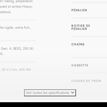
61 tubing, préparation
avant et arrière Heavy-
PÉDALIER
atterie
BOITIER DE
e rigide, extra fort,
PÉDALIER
CHAÎNE
, Gen. 4, BES3, 250 W,
/h
CASSETTE
 36 V Li Ion, 625 Wh
LEVIERS DE FREIN
Voir toutes les spécifications
FREINS