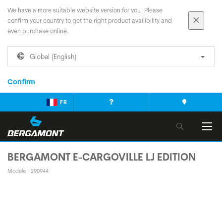
We have a more suitable website version for you. Please
confirm your country to get the right product availibility and
even purchase online.
Global (English)
Confirm
FR
BERGAMONT E-CARGOVILLE LJ EDITION
Modèle : 290944