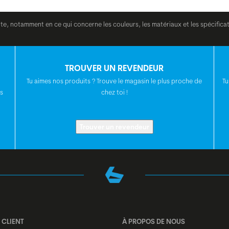
FREINS
ite, notamment en ce qui concerne les couleurs, les matériaux et les spécifica
DISQUE DE FREIN
TROUVER UN REVENDEUR
POIGNÉES
Tu aimes nos produits ? Trouve le magasin le plus proche de
Tu
s
chez toi !
CINTRE
Trouver un revendeur
POTENCE
TIGE DE SELLE
SELLE
 CLIENT
À PROPOS DE NOUS