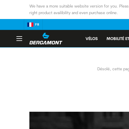
We have a more suitable website version for you. Pleas
right product availibility and even purchase online.
FR
VÉLOS
MOBILITÉ ET
Désolé, cette pag