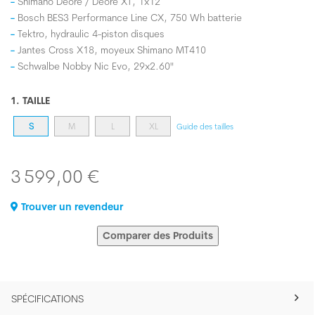
Shimano Deore / Deore XT, 1x12
Bosch BES3 Performance Line CX, 750 Wh batterie
Tektro, hydraulic 4-piston disques
Jantes Cross X18, moyeux Shimano MT410
Schwalbe Nobby Nic Evo, 29x2.60"
1. TAILLE
S
M
L
XL
Guide des tailles
3 599,00 €
Trouver un revendeur
Comparer des Produits
SPÉCIFICATIONS