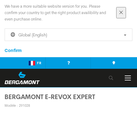
We have a more suitable website version for you. Please
confirm your country to get the right product availibility and
even purchase online.
Global (English)
Confirm
FR
BERGAMONT E-REVOX EXPERT
Modèle : 291028