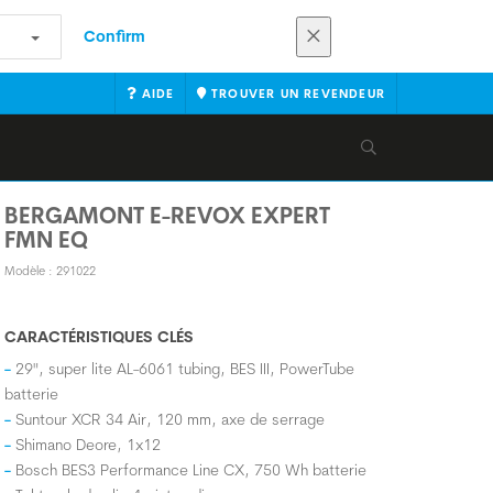
Confirm
AIDE
TROUVER UN REVENDEUR
BERGAMONT E-REVOX EXPERT
FMN EQ
Modèle : 291022
CARACTÉRISTIQUES CLÉS
29", super lite AL-6061 tubing, BES III, PowerTube
batterie
Suntour XCR 34 Air, 120 mm, axe de serrage
Shimano Deore, 1x12
Bosch BES3 Performance Line CX, 750 Wh batterie