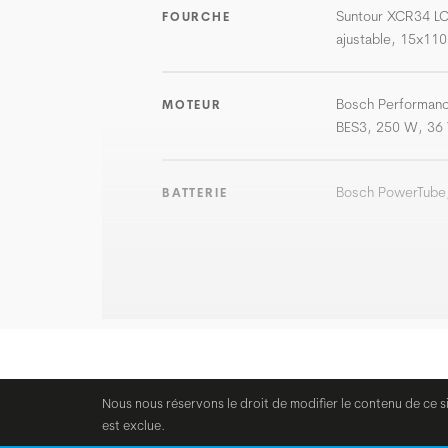
Suntour XCR34 LO
FOURCHE
ajustable, 15x11
Bosch Performanc
MOTEUR
BES3, 250 W, 36 
Bosch PowerTube,
BATTERIE
Nous nous réservons le droit de modifier le contenu de ce s
est exclue.