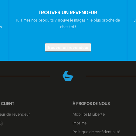
DISQUE DE FREIN
TROUVER UN REVENDEUR
Tu aimes nos produits ? Trouve le magasin le plus proche de
Tu
s
chez toi !
POIGNÉES
CINTRE
Trouver un revendeur
POTENCE
TIGE DE SELLE
 CLIENT
À PROPOS DE NOUS
SELLE
teur de revendeur
Mobilité Et Liberté
Q)
Imprimé
Politique de confidentialité
JEU DE