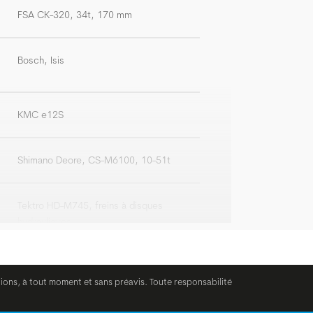
FSA CK-320, 34t, 170 mm
Bosch, Isis
KMC e12S
Shimano Deore, CS-M6100, 10-51t
Tektro HD-M745, freins à disques
hydrauliques
Tektro HD-M745, freins à disques
tions, à tout moment et sans préavis. Toute responsabilité
hydrauliques, 4-piston