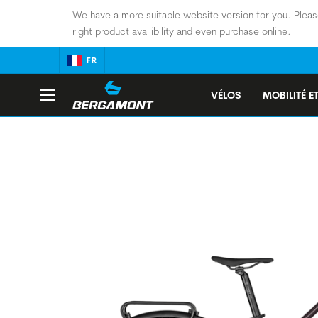
We have a more suitable website version for you. Pleas
right product availibility and even purchase online.
FR
VÉLOS
MOBILITÉ ET