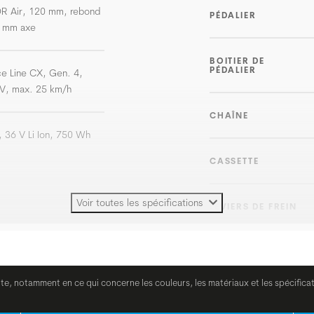
R Air, 120 mm, rebond
PÉDALIER
0 mm axe
BOITIER DE
PÉDALIER
e Line CX, Gen. 4,
V, max. 25 km/h
CHAÎNE
 36 V Li Ion, 750 Wh
CASSETTE
Voir toutes les spécifications
LEVIERS DE FREIN
FREINS
ite, notamment en ce qui concerne les couleurs, les matériaux et les spécifica