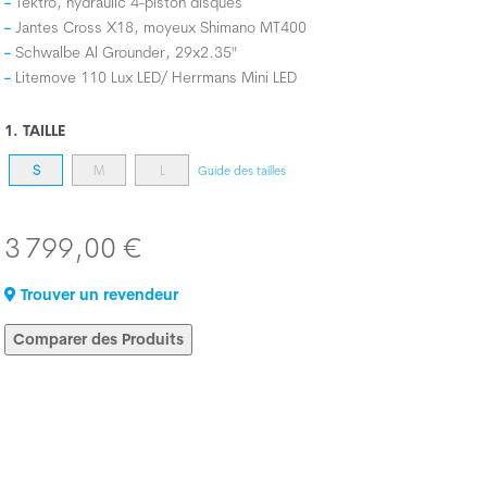
Tektro, hydraulic 4-piston disques
Jantes Cross X18, moyeux Shimano MT400
Schwalbe Al Grounder, 29x2.35"
Litemove 110 Lux LED/ Herrmans Mini LED
1. TAILLE
S
M
L
Guide des tailles
3 799,00 €
Trouver un revendeur
Comparer des Produits