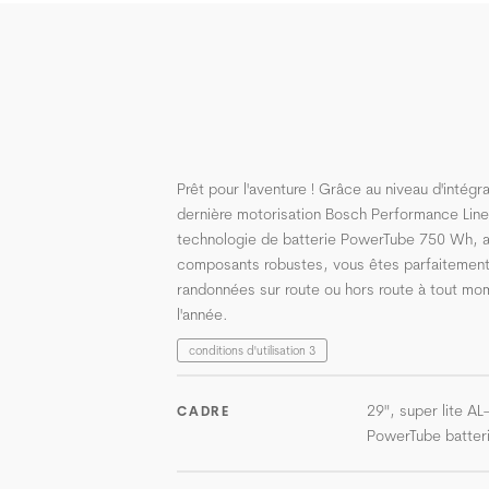
Prêt pour l'aventure ! Grâce au niveau d'intégra
dernière motorisation Bosch Performance Line
technologie de batterie PowerTube 750 Wh, 
composants robustes, vous êtes parfaitement
randonnées sur route ou hors route à tout mo
l'année.
conditions d'utilisation 3
29", super lite AL
CADRE
PowerTube batter