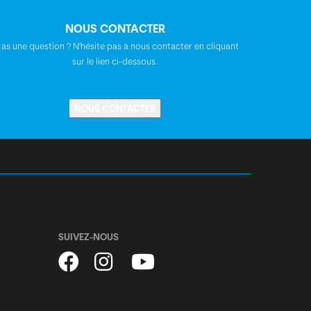
Tektro TR180-35, 180 mm
NOUS CONTACTER
 as une question ? N'hésite pas à nous contacter en cliquant
Syncros E-MTB
sur le lien ci-dessous.
Syncros Hixon 2.0, mini riserbar, rise: 15
NOUS CONTACTER
mm, largeur: 740 mm
Satori Viper, 0°
Syncros M3.0
SUIVEZ-NOUS
Syncros Savona 2.5
Acros, A-Headset, semi-intégré, 1.5",