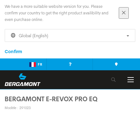
We have a more suitable website version for you. Please
confirm your country to get the right product availibility and
even purchase online.
Global (English)
Confirm
FR
BERGAMONT E-REVOX PRO EQ
Modèle : 291023