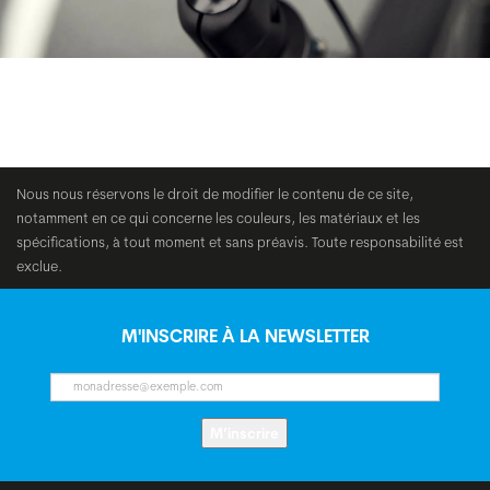
Nous nous réservons le droit de modifier le contenu de ce site,
notamment en ce qui concerne les couleurs, les matériaux et les
spécifications, à tout moment et sans préavis. Toute responsabilité est
exclue.
M'INSCRIRE À LA NEWSLETTER
M’inscrire