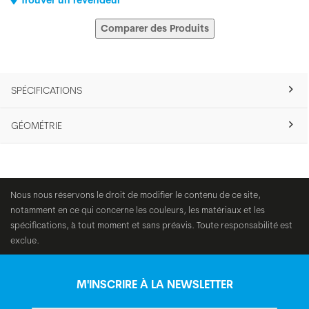
Trouver un revendeur
Comparer des Produits
SPÉCIFICATIONS
GÉOMÉTRIE
Nous nous réservons le droit de modifier le contenu de ce site,
notamment en ce qui concerne les couleurs, les matériaux et les
spécifications, à tout moment et sans préavis. Toute responsabilité est
exclue.
M'INSCRIRE À LA NEWSLETTER