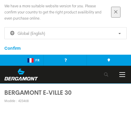
We have a more suitable website version for you. Please
confirm your country to get the right product availibility and
even purchase online.
Global (English)
Confirm
FR
BERGAMONT E-VILLE 30
Modèle : 423468