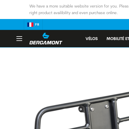
We have a more suitable website version for you. Pleas
right product availibility and even purchase online.
FR
VÉLOS
MOBILITÉ ET