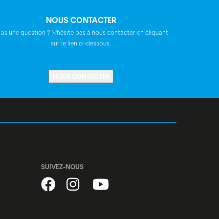
NOUS CONTACTER
Syncros
 as une question ? N'hésite pas à nous contacter en cliquant
sur le lien ci-dessous.
Syncros Tofino 2.5
NOUS CONTACTER
Acros ZS56, A-Headset, semi-intégré,
conique
BGM Allroad, centerlock, disques,
12x100 mm axe
SUIVEZ-NOUS
BGM Allroad, centerlock, disques,
12x142 mm axe
inoxydable, noir