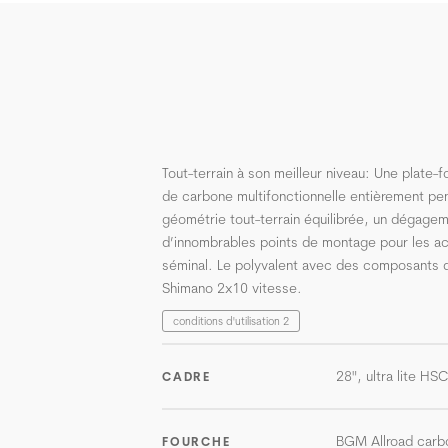
Tout-terrain à son meilleur niveau: Une plate-
de carbone multifonctionnelle entièrement p
géométrie tout-terrain équilibrée, un dégage
d’innombrables points de montage pour les ac
séminal. Le polyvalent avec des composants d
Shimano 2x10 vitesse.
conditions d'utilisation 2
28", ultra lite HS
CADRE
BGM Allroad carbo
FOURCHE