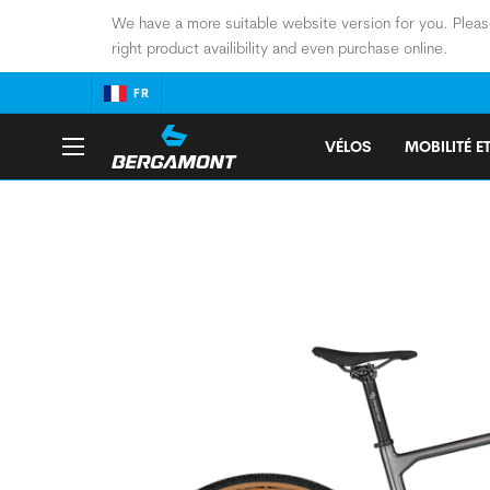
We have a more suitable website version for you. Pleas
right product availibility and even purchase online.
FR
VÉLOS
MOBILITÉ ET