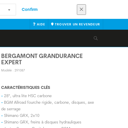
Confirm
AIDE
TROUVER UN REVENDEUR
BERGAMONT GRANDURANCE
EXPERT
Modèle : 291087
CARACTÉRISTIQUES CLÉS
28", ultra lite HSC carbone
BGM Allroad fourche rigide, carbone, disques, axe
de serrage
Shimano GRX, 2x10
Shimano GRX, freins à disques hydrauliques