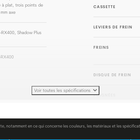
à plat, trois points de
CASSETTE
 mm axe
LEVIERS DE FREIN
-RX400, Shadow Plus
FREINS
-RX400
DISQUE DE FREIN
Voir toutes les spécifications
POIGNÉES
CINTRE
ite, notamment en ce qui concerne les couleurs, les matériaux et les spécifica
POTENCE