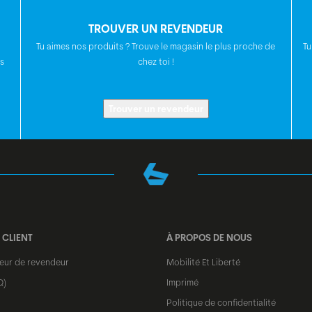
TROUVER UN REVENDEUR
TIGE DE SELLE
Tu aimes nos produits ? Trouve le magasin le plus proche de
Tu
s
chez toi !
SELLE
Trouver un revendeur
JEU DE
DIRECTION
MOYEU AVANT
 CLIENT
À PROPOS DE NOUS
MOYEAU ARRIÈRE
teur de revendeur
Mobilité Et Liberté
Q)
Imprimé
Politique de confidentialité
RAYONS