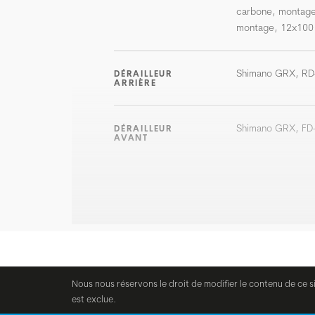
carbone, montage 
montage, 12x100
Shimano GRX, RD
DÉRAILLEUR
ARRIÈRE
Shimano GRX, FD
DÉRAILLEUR
AVANT
Nous nous réservons le droit de modifier le contenu de ce s
est exclue.