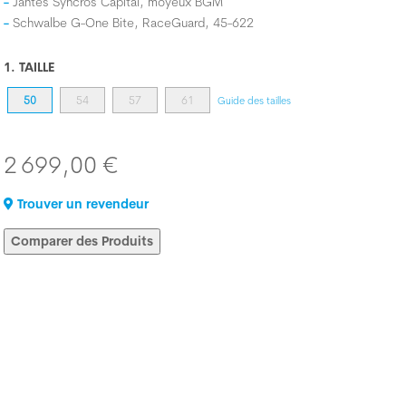
Jantes Syncros Capital, moyeux BGM
Schwalbe G-One Bite, RaceGuard, 45-622
1. TAILLE
50
54
57
61
Guide des tailles
2 699,00 €
Trouver un revendeur
Comparer des Produits