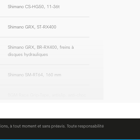
Shimano CS-HG50, 11-36t
Shimano GRX, ST-RX400
Shimano GRX, BR-RX400, freins à
disques hydrauliques
Shimano SM-RT64, 160 mm
BGM Race Grip-Tape, antislip, anti-choc
Satori X-Race Aero, flare: 16°
tions, à tout moment et sans préavis. Toute responsabilité
Satori Viper, - 7°