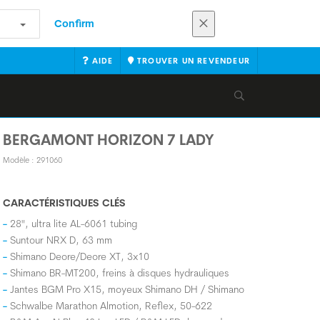
Confirm
AIDE
TROUVER UN REVENDEUR
BERGAMONT HORIZON 7 LADY
Modèle : 291060
CARACTÉRISTIQUES CLÉS
28", ultra lite AL-6061 tubing
Suntour NRX D, 63 mm
Shimano Deore/Deore XT, 3x10
Shimano BR-MT200, freins à disques hydrauliques
Jantes BGM Pro X15, moyeux Shimano DH / Shimano
Schwalbe Marathon Almotion, Reflex, 50-622