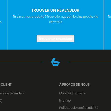
CINTRE
TROUVER UN REVENDEUR
Tu aimes nos produits ? Trouve le magasin le plus proche de
Tu
POTENCE
s
chez toi !
TIGE DE SELLE
Trouver un revendeur
SELLE
JEU DE
DIRECTION
 CLIENT
À PROPOS DE NOUS
MOYEU AVANT
teur de revendeur
Mobilité Et Liberté
Q)
Imprimé
Politique de confidentialité