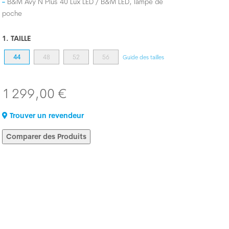
B&M Avy N Plus 40 Lux LED / B&M LED, lampe de
poche
1. TAILLE
44
48
52
56
Guide des tailles
1 299,00 €
Trouver un revendeur
Comparer des Produits