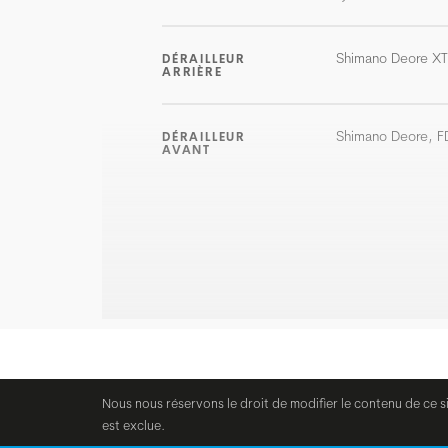
Shimano Deore X
DÉRAILLEUR
ARRIÈRE
Shimano Deore, F
DÉRAILLEUR
AVANT
Nous nous réservons le droit de modifier le contenu de ce s
est exclue.