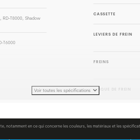
CASSETTE
T, RD-T8000, Shadow
LEVIERS DE FREIN
D-T6000
FREINS
DISQUE DE FREIN
Voir toutes les spécifications
POIGNÉES
ite, notamment en ce qui concerne les couleurs, les matériaux et les spécifica