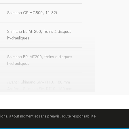
Shimano CS-HG500, 11-32t
Shimano BL-MT200, freins à disques
hydrauliques
Shimano BR-MT200, freins à disques
hydrauliques
Avant : Shimano SM-RT10, 180 mm
Arrière : Shimano SM-RT10, 160 mm
BGM Comfort, Ergo, double densité,
version avec pince
tions, à tout moment et sans préavis. Toute responsabilité