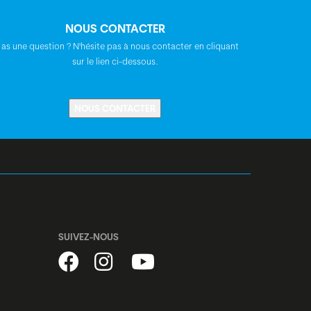
BGM Pro, riserbar, backsweep: 15°
NOUS CONTACTER
 as une question ? N'hésite pas à nous contacter en cliquant
BGM Pro, multiposition 10°/25°
sur le lien ci-dessous.
Post Moderne PM-780E, suspension
NOUS CONTACTER
Syncros Capilano Trekking Memory Foam
BGM Comp, A-Headset, semi-intégré, 1
1/8"
SUIVEZ-NOUS
Shimano moyeu dynamo, DH-3D37,
centerlock, disques, blocage rapide