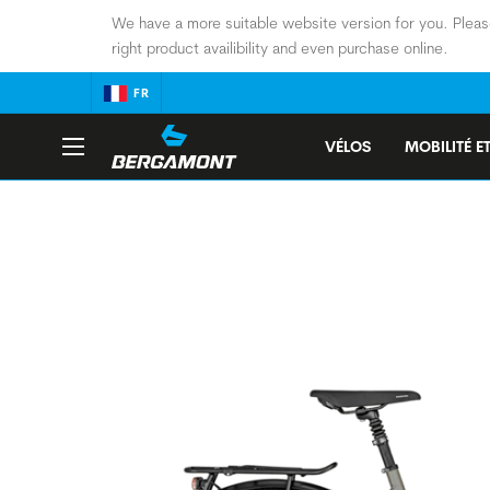
We have a more suitable website version for you. Pleas
right product availibility and even purchase online.
FR
VÉLOS
MOBILITÉ ET