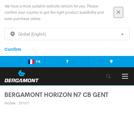
We have a more suitable website version for you. Please
confirm your country to get the right product availibility and
even purchase online.
Global (English)
Confirm
FR
BERGAMONT HORIZON N7 CB GENT
Modèle : 291077