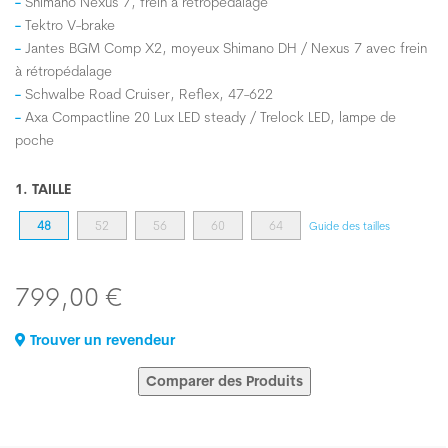
Shimano Nexus 7, frein à rétropédalage
Tektro V-brake
Jantes BGM Comp X2, moyeux Shimano DH / Nexus 7 avec frein
à rétropédalage
Schwalbe Road Cruiser, Reflex, 47-622
Axa Compactline 20 Lux LED steady / Trelock LED, lampe de
poche
1. TAILLE
48
52
56
60
64
Guide des tailles
799,00 €
Trouver un revendeur
Comparer des Produits