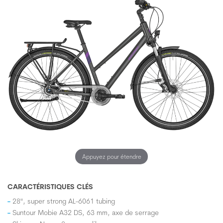
Appuyez pour étendre
CARACTÉRISTIQUES CLÉS
28", super strong AL-6061 tubing
Suntour Mobie A32 DS, 63 mm, axe de serrage