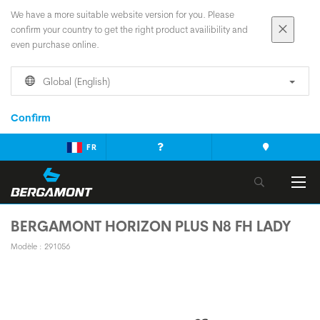
We have a more suitable website version for you. Please
confirm your country to get the right product availibility and
even purchase online.
Global (English)
Confirm
FR
BERGAMONT HORIZON PLUS N8 FH LADY
Modèle : 291056