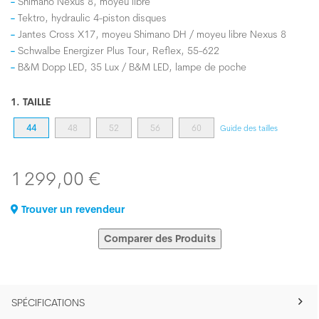
Shimano Nexus 8, moyeu libre
Tektro, hydraulic 4-piston disques
Jantes Cross X17, moyeu Shimano DH / moyeu libre Nexus 8
Schwalbe Energizer Plus Tour, Reflex, 55-622
B&M Dopp LED, 35 Lux / B&M LED, lampe de poche
1. TAILLE
44
48
52
56
60
Guide des tailles
1 299,00 €
Trouver un revendeur
Comparer des Produits
SPÉCIFICATIONS