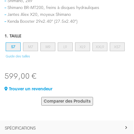
Shimano, 2x9
Shimano BR-MT200, freins à disques hydrauliques
Jantes Alex X20, moyeux Shimano
Kenda Booster 29x2.40" (27.5x2.40")
1. TAILLE
S7
M7
M9
L9
XL9
XXL9
XS7
Guide des tailles
599,00 €
Trouver un revendeur
Comparer des Produits
SPÉCIFICATIONS