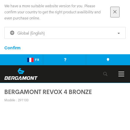
We have a more suitable website version for you. Please
confirm your country to get the right product availibility and
even purchase online.
Global (English)
Confirm
FR
BERGAMONT REVOX 4 BRONZE
Modèle : 291100