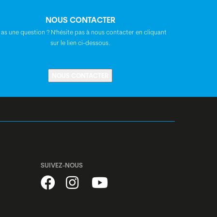
Syncros 3.0, +/-10°
NOUS CONTACTER
 as une question ? N'hésite pas à nous contacter en cliquant
Syncros
sur le lien ci-dessous.
Syncros Tofino 2.5
NOUS CONTACTER
Acros ZS56, A-Headset, semi-intégré,
conique
BGM Pro, centerlock, disques, blocage
rapide
SUIVEZ-NOUS
BGM Pro, centerlock, disques, blocage
rapide