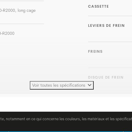
CASSETTE
RD-R2000, long cage
LEVIERS DE FREIN
FD-R2000
FREINS
DISQUE DE FREIN
Voir toutes les spécifications
POIGNÉES
CINTRE
ite, notamment en ce qui concerne les couleurs, les matériaux et les spécifica