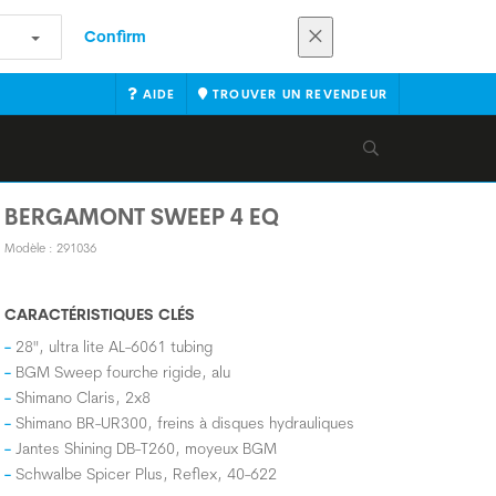
Confirm
AIDE
TROUVER UN REVENDEUR
BERGAMONT SWEEP 4 EQ
Modèle : 291036
CARACTÉRISTIQUES CLÉS
28", ultra lite AL-6061 tubing
BGM Sweep fourche rigide, alu
Shimano Claris, 2x8
Shimano BR-UR300, freins à disques hydrauliques
Jantes Shining DB-T260, moyeux BGM
Schwalbe Spicer Plus, Reflex, 40-622