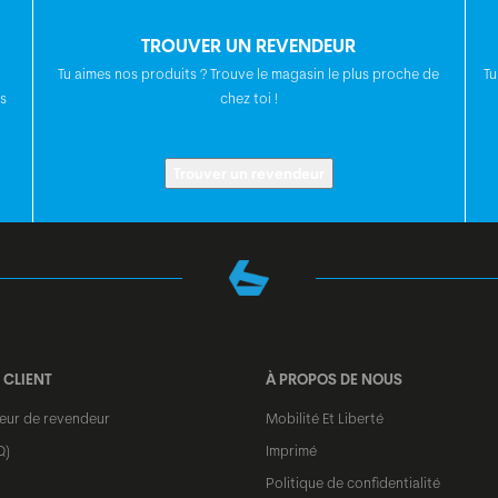
POTENCE
TROUVER UN REVENDEUR
Tu aimes nos produits ? Trouve le magasin le plus proche de
Tu
TIGE DE SELLE
s
chez toi !
SELLE
Trouver un revendeur
JEU DE
DIRECTION
MOYEU AVANT
 CLIENT
À PROPOS DE NOUS
teur de revendeur
Mobilité Et Liberté
MOYEAU ARRIÈRE
Q)
Imprimé
Politique de confidentialité