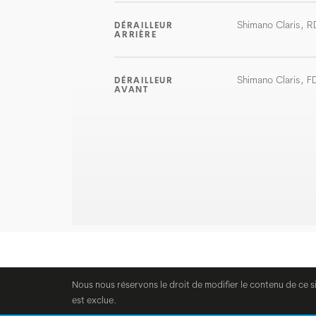
Shimano Claris, 
DÉRAILLEUR
ARRIÈRE
Shimano Claris, 
DÉRAILLEUR
AVANT
Nous nous réservons le droit de modifier le contenu de ce s
est exclue.