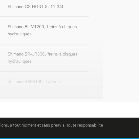
Shimano CS-HG31-8, 11-34t
Shimano BL-MT200, freins à disques
hydrauliques
Shimano BR-UR300, freins à disques
hydrauliques
Shimano SM-RT30, 160 mm
Syncros Urban
Syncros 3.0, riserbar, largeur: 660 mm
tions, à tout moment et sans préavis. Toute responsabilité