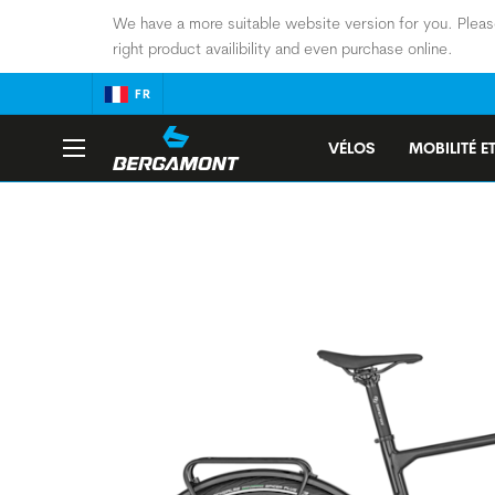
We have a more suitable website version for you. Pleas
right product availibility and even purchase online.
FR
VÉLOS
MOBILITÉ ET