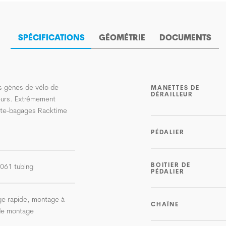
SPÉCIFICATIONS
GÉOMÉTRIE
DOCUMENTS
s gènes de vélo de
MANETTES DE
DÉRAILLEUR
eurs. Extrêmement
orte-bagages Racktime
PÉDALIER
BOITIER DE
-6061 tubing
PÉDALIER
ge rapide, montage à
CHAÎNE
 de montage