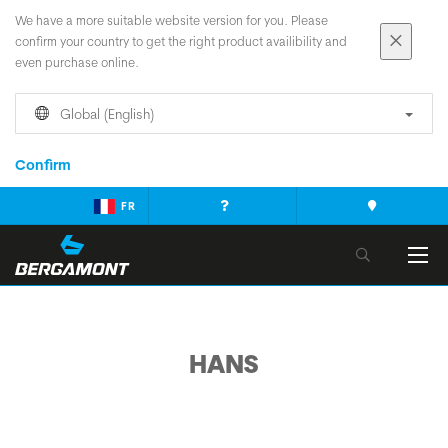
We have a more suitable website version for you. Please
confirm your country to get the right product availibility and
even purchase online.
Global (English)
Confirm
FR
HANS