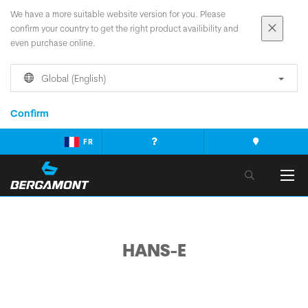
We have a more suitable website version for you. Please
confirm your country to get the right product availibility and
even purchase online.
Global (English)
Confirm
FR
HANS-E