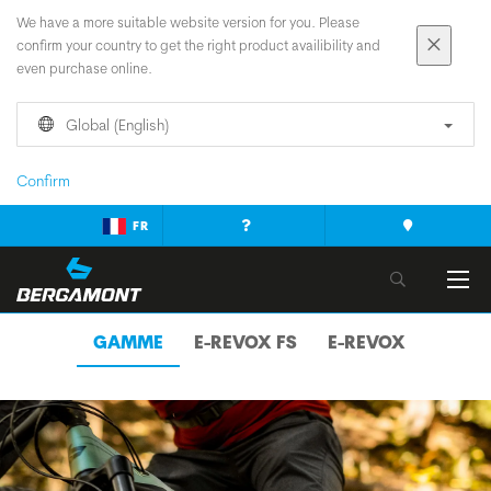
We have a more suitable website version for you. Please
confirm your country to get the right product availibility and
even purchase online.
Global (English)
Confirm
FR
GAMME
E-REVOX FS
E-REVOX