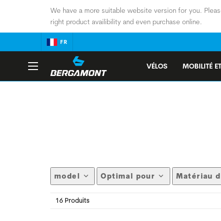
We have a more suitable website version for you. Pleas
right product availibility and even purchase online.
FR
VÉLOS
MOBILITÉ ET
model
Optimal pour
Matériau d
16 Produits