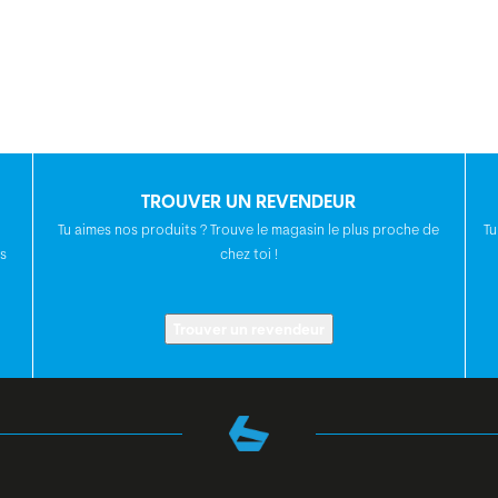
TROUVER UN REVENDEUR
Tu aimes nos produits ? Trouve le magasin le plus proche de
Tu
s
chez toi !
Trouver un revendeur