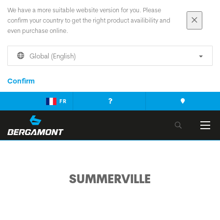
We have a more suitable website version for you. Please
confirm your country to get the right product availibility and
even purchase online.
Global (English)
Confirm
FR
SUMMERVILLE